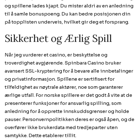
og spillene lades kjapt. Du mister aldri av en anledning
til å samle bonuspoeng. Du kan bedre posisjonen din
på topplisten underveis, hvilket gir deg et forsprang.
Sikkerhet og Ærlig Spill
Når jeg vurderer et casino, er beskyttelse og
troverdighet avgjørende. Spinbara Casino bruker
avansert SSL-kryptering for å bevare alle innbetalinger
og privatinformasjon. Spillene er sertifisert for
tilfeldighet av nøytrale aktører, noe som garanterer
ærlige utfall. For norske spillere er det godt å vite at de
presenterer funksjoner for ansvarlig spilling, som
anledning for å opprette innskuddsgrenser og holde
pauser. Personvernpolitikken deres er også åpen, og de
overfører ikke brukerdata med tredjeparter uten
samtykke. Dette etablerer tillit.