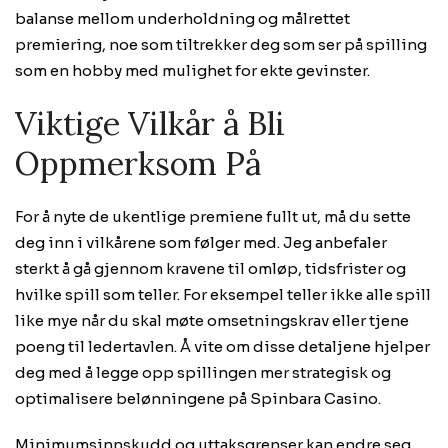
balanse mellom underholdning og målrettet
premiering, noe som tiltrekker deg som ser på spilling
som en hobby med mulighet for ekte gevinster.
Viktige Vilkår å Bli
Oppmerksom På
For å nyte de ukentlige premiene fullt ut, må du sette
deg inn i vilkårene som følger med. Jeg anbefaler
sterkt å gå gjennom kravene til omløp, tidsfrister og
hvilke spill som teller. For eksempel teller ikke alle spill
like mye når du skal møte omsetningskrav eller tjene
poeng til ledertavlen. Å vite om disse detaljene hjelper
deg med å legge opp spillingen mer strategisk og
optimalisere belønningene på Spinbara Casino.
Minimumsinnskudd og uttaksgrenser kan endre seg