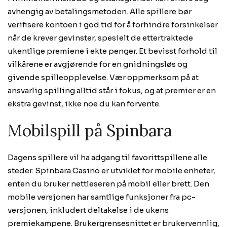
avhengig av betalingsmetoden. Alle spillere bør
verifisere kontoen i god tid for å forhindre forsinkelser
når de krever gevinster, spesielt de ettertraktede
ukentlige premiene i ekte penger. Et bevisst forhold til
vilkårene er avgjørende for en gnidningsløs og
givende spilleopplevelse. Vær oppmerksom på at
ansvarlig spilling alltid står i fokus, og at premier er en
ekstra gevinst, ikke noe du kan forvente.
Mobilspill på Spinbara
Dagens spillere vil ha adgang til favorittspillene alle
steder. Spinbara Casino er utviklet for mobile enheter,
enten du bruker nettleseren på mobil eller brett. Den
mobile versjonen har samtlige funksjoner fra pc-
versjonen, inkludert deltakelse i de ukens
premiekampene. Brukergrensesnittet er brukervennlig,