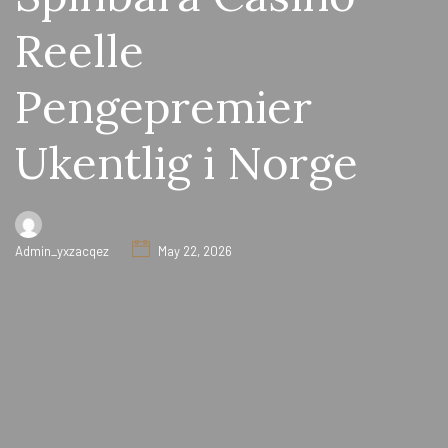
Reelle
Pengepremier
Ukentlig i Norge
Admin_yxzacqez
May 22, 2026