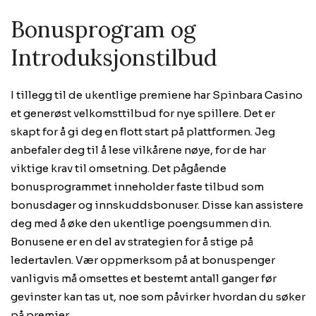
Bonusprogram og
Introduksjonstilbud
I tillegg til de ukentlige premiene har Spinbara Casino
et generøst velkomsttilbud for nye spillere. Det er
skapt for å gi deg en flott start på plattformen. Jeg
anbefaler deg til å lese vilkårene nøye, for de har
viktige krav til omsetning. Det pågående
bonusprogrammet inneholder faste tilbud som
bonusdager og innskuddsbonuser. Disse kan assistere
deg med å øke den ukentlige poengsummen din.
Bonusene er en del av strategien for å stige på
ledertavlen. Vær oppmerksom på at bonuspenger
vanligvis må omsettes et bestemt antall ganger før
gevinster kan tas ut, noe som påvirker hvordan du søker
på premier.