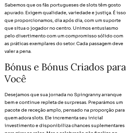
Sabemos que os fãs portugueses de slots têm gosto
apurado. Exigem qualidade, variedade e justiça. É isso
que proporcionamos, dia após dia, com um suporte
que situa o jogador no centro. Unimos entusiasmo
pelo divertimento com um compromisso sólido com
as práticas exemplares do setor. Cada passagem deve
valer a pena.
Bónus e Bónus Criados para
Você
Desejamos que sua jornada no Spingranny arranque
bem e continue repleta de surpresas. Preparámos um
pacote de receção amplo, pensado na proporção para
quem adora slots. Ele incrementa seu inicial
investimento e disponibiliza chances suplementares