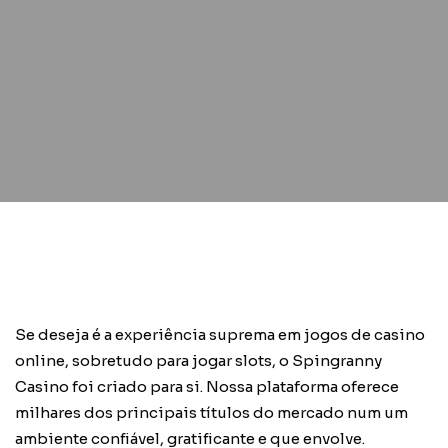
Se deseja é a experiência suprema em jogos de casino
online, sobretudo para jogar slots, o Spingranny
Casino foi criado para si. Nossa plataforma oferece
milhares dos principais títulos do mercado num um
ambiente confiável, gratificante e que envolve.