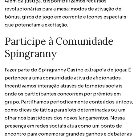
Além da justiça, disponibilizamos recursos
revolucionárias para a mesa: modos de ativação de
bónus, giros de jogo em corrente e ícones especiais
que potenciam a excitação.
Participe à Comunidade
Spingranny
Fazer parte do Spingranny Casino extrapola de jogar. É
pertencer a uma comunidade ativa de aficionados.
Incentivamos interação através de torneios sociais
onde os participantes concorrem por prêmios em
grupo. Partilhamos periodicamente conteúdos únicos,
como dicas de tática para slots determinadas ou um
olhar nos bastidores dos novos lançamentos. Nossa
presença em redes sociais atua como um ponto de
encontro para comemorar grandes ganhos e debater as