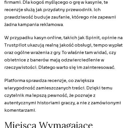
firmami. Dla kogoś myślącego o grę w kasynie, te
recenzje służą jak przydatny przewodnik. Ich
prawdziwość buduje zaufanie, którego nie zapewni
żadna kampania reklamowa.
W przypadku kasyn online, takich jak Spinit, opinie na
Trustpilot ukazują realną jakość obsługi, tempo wypłat
oraz ogólne wrażenia z gry. To właśnie tam widać, czy
obietnice z banerów mają odzwierciedlenie w
rzeczywistości. Dlatego warto się im zainteresować.
Platforma sprawdza recenzje, co zwiększa
wiarygodność zamieszczanych treści. Dzięki temu
czytelnik ma lepszą pewność, że poznaje z
autentycznymi historiami graczy, a nie z zamówionymi
komentarzami.
Miejsca Wymagające