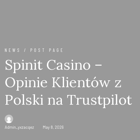
NEWS / POST PAGE
Spinit Casino –
Opinie Klientów z
Polski na Trustpilot
Admin_yxzacqez
May 8, 2026