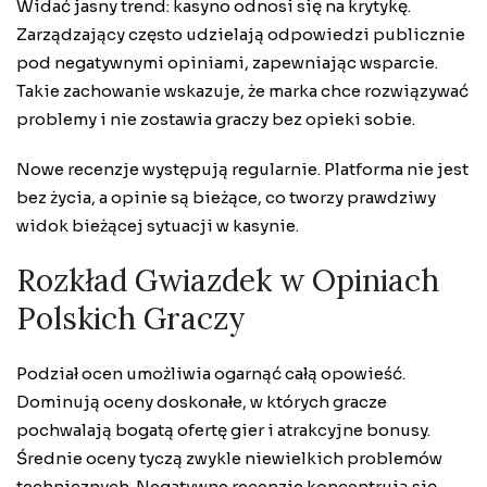
Widać jasny trend: kasyno odnosi się na krytykę.
Zarządzający często udzielają odpowiedzi publicznie
pod negatywnymi opiniami, zapewniając wsparcie.
Takie zachowanie wskazuje, że marka chce rozwiązywać
problemy i nie zostawia graczy bez opieki sobie.
Nowe recenzje występują regularnie. Platforma nie jest
bez życia, a opinie są bieżące, co tworzy prawdziwy
widok bieżącej sytuacji w kasynie.
Rozkład Gwiazdek w Opiniach
Polskich Graczy
Podział ocen umożliwia ogarnąć całą opowieść.
Dominują oceny doskonałe, w których gracze
pochwalają bogatą ofertę gier i atrakcyjne bonusy.
Średnie oceny tyczą zwykle niewielkich problemów
technicznych. Negatywne recenzje koncentrują się