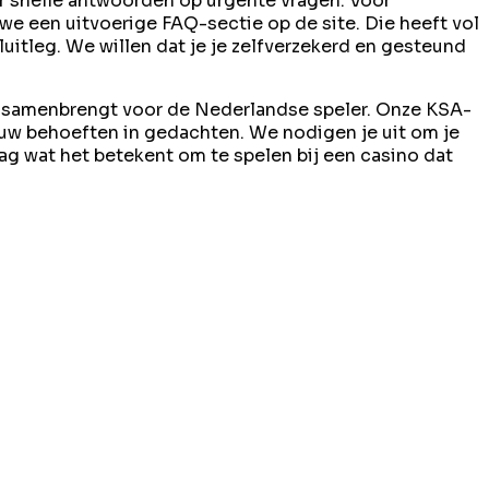
oor snelle antwoorden op urgente vragen. Voor
we een uitvoerige FAQ-sectie op de site. Die heeft vol
uitleg. We willen dat je je zelfverzekerd en gesteund
ier samenbrengt voor de Nederlandse speler. Onze KSA-
ouw behoeften in gedachten. We nodigen je uit om je
ag wat het betekent om te spelen bij een casino dat