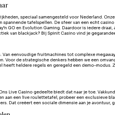
aar
lijkheden, speciaal samengesteld voor Nederland. Onze
en spannende tafelspellen. De sfeer van een echt casin
 GO en Evolution Gaming. Daardoor is iedere draai, alle
ek van blackjack? Bij Spinit Casino vind je gegarandeer
ls. Van eenvoudige fruitmachines tot complexe megaways
den. Voor de strategische denkers hebben we een omvangr
 spel heeft heldere regels en geregeld een demo-modus. 
Ons Live Casino gedeelte biedt dat naar je toe. Vakkund
itten aan een live roulettetafel, probeer een exclusieve
ers. Dat creëert een sociale dimensie aan je avontuur, 
elen