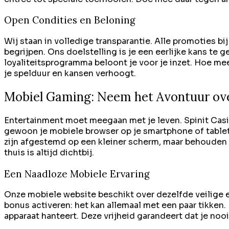
Open Condities en Beloning
Wij staan in volledige transparantie. Alle promoties b
begrijpen. Ons doelstelling is je een eerlijke kans t
loyaliteitsprogramma beloont je voor je inzet. Hoe meer
je spelduur en kansen verhoogt.
Mobiel Gaming: Neem het Avontuur ov
Entertainment moet meegaan met je leven. Spinit Casi
gewoon je mobiele browser op je smartphone of tablet, 
zijn afgestemd op een kleiner scherm, maar behouden hu
thuis is altijd dichtbij.
Een Naadloze Mobiele Ervaring
Onze mobiele website beschikt over dezelfde veilige e
bonus activeren: het kan allemaal met een paar tikken. 
apparaat hanteert. Deze vrijheid garandeert dat je noo