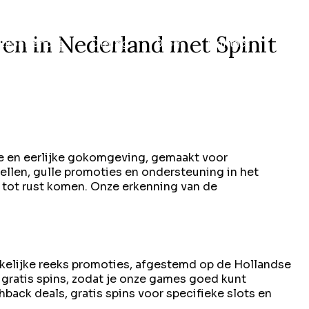
n in Nederland met Spinit
Experiences
Dining
Blog
Contact
ige en eerlijke gokomgeving, gemaakt voor
llen, gulle promoties en ondersteuning in het
t tot rust komen. Onze erkenning van de
kkelijke reeks promoties, afgestemd op de Hollandse
gratis spins, zodat je onze games goed kunt
back deals, gratis spins voor specifieke slots en