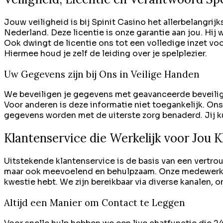
Jouw veiligheid is bij Spinit Casino het allerbelangri
Nederland. Deze licentie is onze garantie aan jou. Hi
Ook dwingt de licentie ons tot een volledige inzet voo
Hiermee houd je zelf de leiding over je spelplezier.
Uw Gegevens zijn bij Ons in Veilige Handen
We beveiligen je gegevens met geavanceerde beveilig
Voor anderen is deze informatie niet toegankelijk. O
gegevens worden met de uiterste zorg benaderd. Jij kun
Klantenservice die Werkelijk voor Jou K
Uitstekende klantenservice is de basis van een vertr
maar ook meevoelend en behulpzaam. Onze medewerkers s
kwestie hebt. We zijn bereikbaar via diverse kanalen,
Altijd een Manier om Contact te Leggen