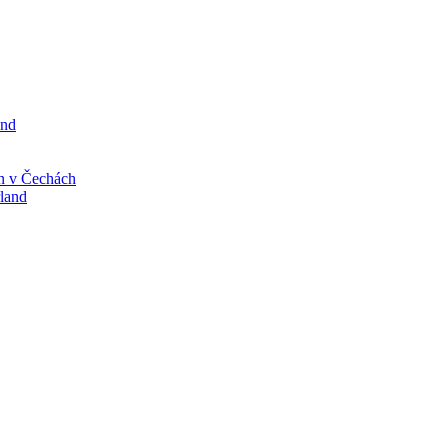
and
n v Čechách
rland