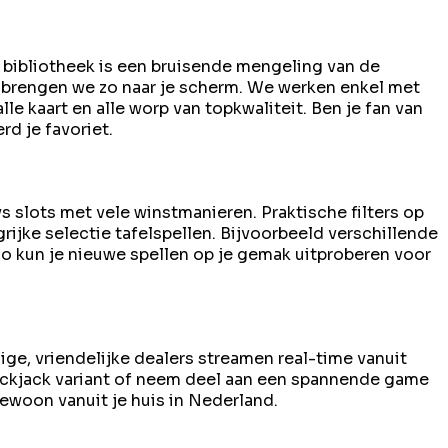
 bibliotheek is een bruisende mengeling van de
o brengen we zo naar je scherm. We werken enkel met
 kaart en alle worp van topkwaliteit. Ben je fan van
d je favoriet.
 slots met vele winstmanieren. Praktische filters op
ijke selectie tafelspellen. Bijvoorbeeld verschillende
Zo kun je nieuwe spellen op je gemak uitproberen voor
ige, vriendelijke dealers streamen real-time vanuit
 blackjack variant of neem deel aan een spannende game
gewoon vanuit je huis in Nederland.