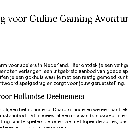
 voor Online Gaming Avonture
Rooms
Aminities
Reservation
Gallery
orm voor spelers in Nederland. Hier ontdek je een veil
enoten verlangen: een uitgebreid aanbod van goede spe
haffen je een gokhuis waar je met een rustig gemoed kun
ntwoord spelgedrag en zorgt voor jouw geruststelling.
voor Hollandse Deelnemers
en blijven het spannend. Daarom lanceren we een aantre
staanbod. Dit is meestal een mix van bonuscredits en 
ting. Vaste spelers belonen we met lopende acties, cash
deren voor prachtige prijzen.