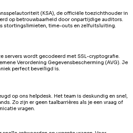
nsspelautoriteit (KSA), de officiële toezichthouder in
eerd op betrouwbaarheid door onpartijdige auditors.
stortingslimieten, time-outs en zelfuitsluiting.
ze servers wordt gecodeerd met SSL-cryptografie.
 Algemene Verordening Gegevensbescherming (AVG). Je
iek perfect beveiligd is.
eugd op ons helpdesk. Het team is deskundig en snel,
. Zo zijn er geen taalbarrières als je een vraag of
nicatie vragen.