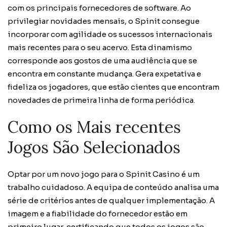
com os principais fornecedores de software. Ao
privilegiar novidades mensais, o Spinit consegue
incorporar com agilidade os sucessos internacionais
mais recentes para o seu acervo. Esta dinamismo
corresponde aos gostos de uma audiência que se
encontra em constante mudança. Gera expetativa e
fideliza os jogadores, que estão cientes que encontram
novedades de primeira linha de forma periódica.
Como os Mais recentes
Jogos São Selecionados
Optar por um novo jogo para o Spinit Casino é um
trabalho cuidadoso. A equipa de conteúdo analisa uma
série de critérios antes de qualquer implementação. A
imagem e a fiabilidade do fornecedor estão em
primeiro lugar, certificando que todos os jogos são