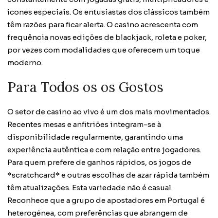
ícones especiais. Os entusiastas dos clássicos também
têm razões para ficar alerta. O casino acrescenta com
frequência novas edições de blackjack, roleta e poker,
por vezes com modalidades que oferecem um toque
moderno.
Para Todos os os Gostos
O setor de casino ao vivo é um dos mais movimentados.
Recentes mesas e anfitriões integram-se à
disponibilidade regularmente, garantindo uma
experiência autêntica e com relação entre jogadores.
Para quem prefere de ganhos rápidos, os jogos de
*scratchcard* e outras escolhas de azar rápida também
têm atualizações. Esta variedade não é casual.
Reconhece que a grupo de apostadores em Portugal é
heterogénea, com preferências que abrangem de