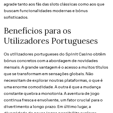
agrade tanto aos fãs das slots clássicas como aos que
buscam funcionalidades modernas e bónus
sofisticados.
Benefícios para os
Utilizadores Portugueses
Os utilizadores portugueses do Spinit Casino obtêm
bónus concretos com a abordagem de novidades
mensais. A grande vantagem é o acesso a muitos títulos
que se transformam em sensações globais. Não
necessitam de explorar noutras plataformas, o que é
uma enorme comodidade. A outra é que a mudança
constante quebra a monotonia. A aventura de jogo
continua fresca e envolvente, um fator crucial para o
divertimento a longo prazo. Em último lugar, a