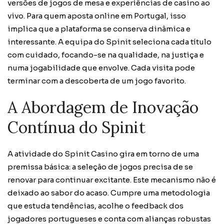
versões de jogos de mesa e experiências de casino ao
vivo. Para quem aposta online em Portugal, isso
implica que a plataforma se conserva dinâmica e
interessante. A equipa do Spinit seleciona cada título
com cuidado, focando-se na qualidade, na justiça e
numa jogabilidade que envolve. Cada visita pode
terminar com a descoberta de um jogo favorito.
A Abordagem de Inovação
Contínua do Spinit
A atividade do Spinit Casino gira em torno de uma
premissa básica: a seleção de jogos precisa de se
renovar para continuar excitante. Este mecanismo não é
deixado ao sabor do acaso. Cumpre uma metodologia
que estuda tendências, acolhe o feedback dos
jogadores portugueses e conta com alianças robustas