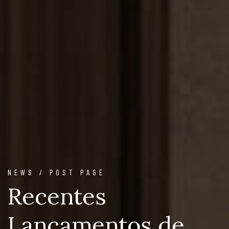
NEWS / POST PAGE
Recentes
Lançamentos de