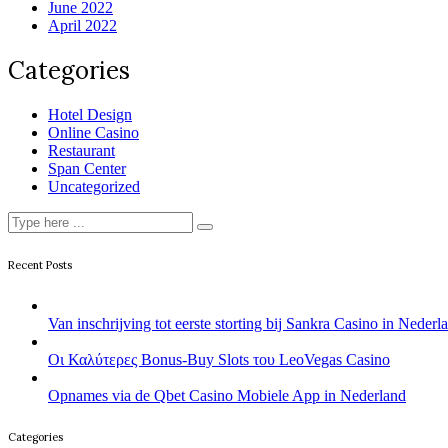
June 2022
April 2022
Categories
Hotel Design
Online Casino
Restaurant
Span Center
Uncategorized
Recent Posts
Van inschrijving tot eerste storting bij Sankra Casino in Nederl
Οι Καλύτερες Bonus-Buy Slots του LeoVegas Casino
Opnames via de Qbet Casino Mobiele App in Nederland
Categories