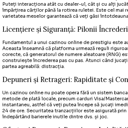
Puteți interacționa atât cu dealer-ul, cât și cu alți juc
împărțirea cărților până la rotirea ruletei. Este cel mai r
varietatea meselor garantează că veți găsi întotdeauna
Licențiere și Siguranță: Pilonii Încreder
Fundamentul a unui cazinou online de prestigiu este a
Aceasta înseamnă că platforma urmează reguli riguroase
corecte, că generatorul de numere aleatoare (RNG) este t
construiește încrederea pas cu pas. Atunci când jucați 
partea agreabilă: distracția.
Depuneri și Retrageri: Rapiditate și C
Un cazinou online nu poate opera fără un sistem banca
metode de plată locale, precum carduri Visa/Mastercard, 
instantaneu, astfel că veți putea începe să jucați imedi
24 de ore. Securitatea tranzacțiilor este asigurată prin
îndepărtând barierele inutile dintre dvs. și joc.