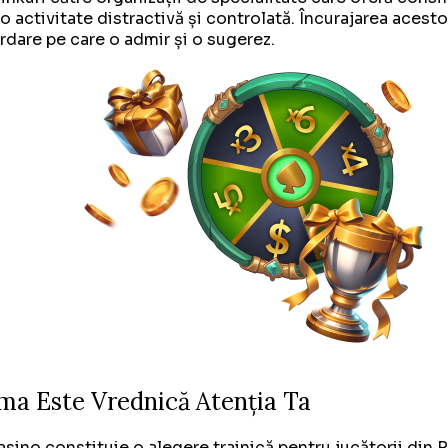
o activitate distractivă și controlată. Încurajarea acest
rdare pe care o admir și o sugerez.
ma Este Vrednică Atenția Ta
sino constituie o alegere trainică pentru jucătorii din