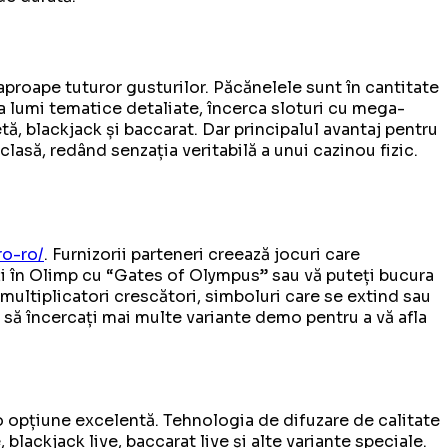
aproape tuturor gusturilor. Păcănelele sunt în cantitate
a lumi tematice detaliate, încerca sloturi cu mega-
ă, blackjack și baccarat. Dar principalul avantaj pentru
 clasă, redând senzația veritabilă a unui cazinou fizic.
ro-ro/
. Furnizorii parteneri creează jocuri care
geți în Olimp cu “Gates of Olympus” sau vă puteți bucura
 multiplicatori crescători, simboluri care se extind sau
 să încercați mai multe variante demo pentru a vă afla
o opțiune excelentă. Tehnologia de difuzare de calitate
blackjack live, baccarat live și alte variante speciale.