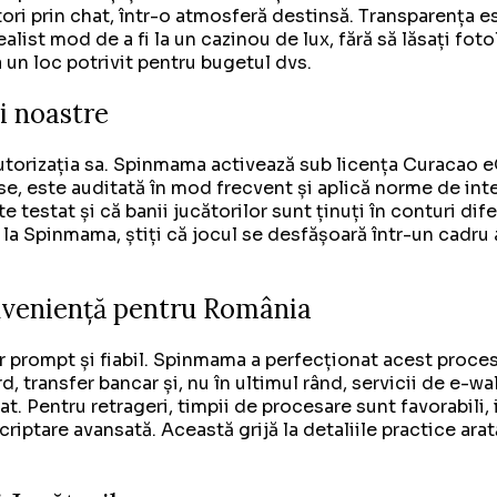
ători prin chat, într-o atmosferă destinsă. Transparența e
ealist mod de a fi la un cazinou de lux, fără să lăsați fotol
 un loc potrivit pentru bugetul dvs.
ii noastre
utorizația sa. Spinmama activează sub licența Curacao e
, este auditată în mod frecvent și aplică norme de integ
estat și că banii jucătorilor sunt ținuți în conturi difer
la Spinmama, știți că jocul se desfășoară într-un cadru a
onveniență pentru România
r prompt și fiabil. Spinmama a perfecționat acest proce
transfer bancar și, nu în ultimul rând, servicii de e-wal
at. Pentru retrageri, timpii de procesare sunt favorabili,
 criptare avansată. Această grijă la detaliile practice ar