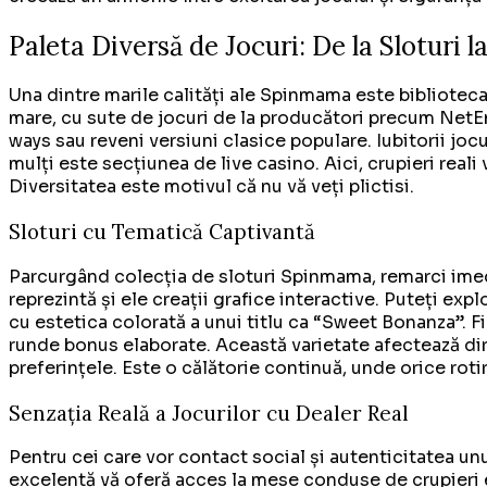
Paleta Diversă de Jocuri: De la Sloturi 
Una dintre marile calități ale Spinmama este biblioteca 
mare, cu sute de jocuri de la producători precum NetEn
ways sau reveni versiuni clasice populare. Iubitorii joc
mulți este secțiunea de live casino. Aici, crupieri reali
Diversitatea este motivul că nu vă veți plictisi.
Sloturi cu Tematică Captivantă
Parcurgând colecția de sloturi Spinmama, remarci imed
reprezintă și ele creații grafice interactive. Puteți e
cu estetica colorată a unui titlu ca “Sweet Bonanza”. Fie
runde bonus elaborate. Această varietate afectează dire
preferințele. Este o călătorie continuă, unde orice rot
Senzația Reală a Jocurilor cu Dealer Real
Pentru cei care vor contact social și autenticitatea un
excelentă vă oferă acces la mese conduse de crupieri expe