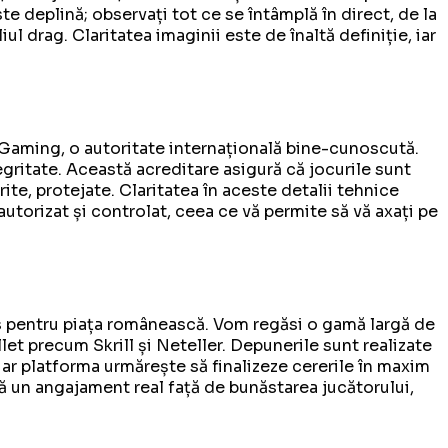
ste deplină; observați tot ce se întâmplă în direct, de la
iul drag. Claritatea imaginii este de înaltă definiție, iar
Gaming, o autoritate internațională bine-cunoscută.
ritate. Această acreditare asigură că jocurile sunt
ite, protejate. Claritatea în aceste detalii tehnice
utorizat și controlat, ceea ce vă permite să vă axați pe
s pentru piața românească. Vom regăsi o gamă largă de
let precum Skrill și Neteller. Depunerile sunt realizate
 iar platforma urmărește să finalizeze cererile în maxim
ată un angajament real față de bunăstarea jucătorului,