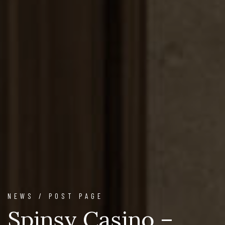
NEWS / POST PAGE
Spinsy Casino –