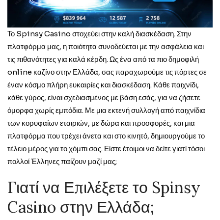
Το Spinsy Casino στοχεύει στην καλή διασκέδαση. Στην
πλατφόρμα μας, η ποιότητα συνοδεύεται με την ασφάλεια και
τις πιθανότητες για καλά κέρδη. Ως ένα από τα πιο δημοφιλή
online καζίνο στην Ελλάδα, σας παραχωρούμε τις πόρτες σε
έναν κόσμο πλήρη ευκαιρίες και διασκέδαση. Κάθε παιχνίδι,
κάθε γύρος, είναι σχεδιασμένος με βάση εσάς, για να ζήσετε
όμορφα χωρίς εμπόδια. Με μια εκτενή συλλογή από παιχνίδια
των κορυφαίων εταιριών, με δώρα και προσφορές, και μια
πλατφόρμα που τρέχει άνετα και στο κινητό, δημιουργούμε το
τέλειο μέρος για το χόμπι σας. Είστε έτοιμοι να δείτε γιατί τόσοι
πολλοί Έλληνες παίζουν μαζί μας;
Γιατί να Επιλέξετε το Spinsy
Casino στην Ελλάδα;