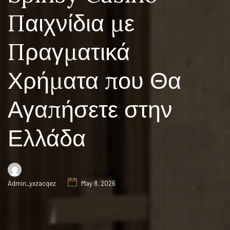
Παιχνίδια με
Πραγματικά
Χρήματα που Θα
Αγαπήσετε στην
Ελλάδα
Admin_yxzacqez
May 8, 2026