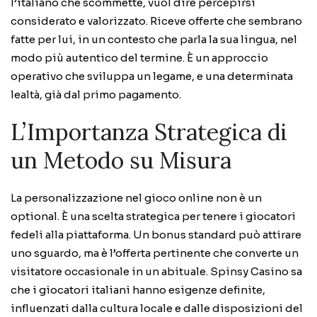
l’italiano che scommette, vuol dire percepirsi
considerato e valorizzato. Riceve offerte che sembrano
fatte per lui, in un contesto che parla la sua lingua, nel
modo più autentico del termine. È un approccio
operativo che sviluppa un legame, e una determinata
lealtà, già dal primo pagamento.
L’Importanza Strategica di
un Metodo su Misura
La personalizzazione nel gioco online non è un
optional. È una scelta strategica per tenere i giocatori
fedeli alla piattaforma. Un bonus standard può attirare
uno sguardo, ma è l’offerta pertinente che converte un
visitatore occasionale in un abituale. Spinsy Casino sa
che i giocatori italiani hanno esigenze definite,
influenzati dalla cultura locale e dalle disposizioni del