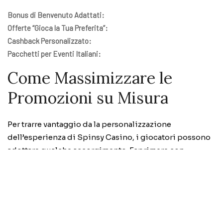
Bonus di Benvenuto Adattati:
Offerte “Gioca la Tua Preferita”:
Cashback Personalizzato:
Pacchetti per Eventi Italiani:
Come Massimizzare le
Promozioni su Misura
Per trarre vantaggio da la personalizzazione
dell’esperienza di Spinsy Casino, i giocatori possono
adottare qualche accorgimento. Esprimere con
precisione nelle proprie scelte è il punto di partenza.
Esaminare con cura i termini e condizioni delle offerte
personalizzate ricevute è cruciale, perché spesso
contengono condizioni più favorevoli del solito.
Preservare un’attività di gioco continua, sempre nei