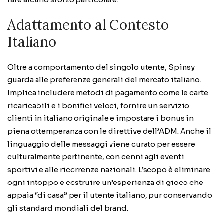
Adattamento al Contesto
Italiano
Oltre a comportamento del singolo utente, Spinsy
guarda alle preferenze generali del mercato italiano.
Implica includere metodi di pagamento come le carte
ricaricabili e i bonifici veloci, fornire un servizio
clienti in italiano originale e impostare i bonus in
piena ottemperanza con le direttive dell’ADM. Anche il
linguaggio delle messaggi viene curato per essere
culturalmente pertinente, con cenni agli eventi
sportivi e alle ricorrenze nazionali. L’scopo è eliminare
ogni intoppo e costruire un’esperienza di gioco che
appaia “di casa” per il utente italiano, pur conservando
gli standard mondiali del brand.