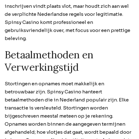
inschrijven vindt plaats vlot, maar houdt zich aan wel
de verplichte Nederlandse regels voor legitimatie.
Spinsy Casino komt professioneel en
gebruiksvriendelijk over, met focus voor een prettige
beleving.
Betaalmethoden en
Verwerkingstijd
Stortingen en opnames moet makkelijk en
betrouwbaar zijn. Spinsy Casino hanteert
betaalmethoden die in Nederland populair zijn. Elke
transactie is versleuteld. Stortingen worden
bijgeschreven meestal meteen op je rekening.
Opnames worden binnen de aangegeven termijnen
afgehandeld; hoe vlotjes dat gaat, wordt bepaald door