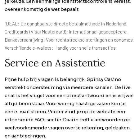
je keuze. Een eenmalige identiteitscontrole is vereist,
overeenkomstig de wet bepaalt.
iDEAL: De gangbaarste directe betaalmethode in Nederland.
Creditcards (Visa/Mastercard): Internationaal geaccepteerd.
Bankoverschrijving: Voor rechtstreekse stortingen en opnames.
Verschillende e-wallets: Handig voor snelle transacties.
Service en Assistentie
Fijne hulp bij vragen is belangrijk. Spinsy Casino
verstrekt ondersteuning via meerdere kanalen. De live
chat is het vlugst voor een direct antwoord en is vrijwel
altijd bereikbaar. Voor weinig haastige zaken kun je
een e-mail sturen. Verder vind je op de website een
uitgebreide FAQ-sectie. Daarin treft u antwoorden op
veelvoorkomende vragen over je rekening, geldzaken
en aanbiedingen.