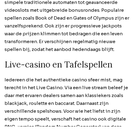
simpele traditionele automaten tot geavanceerde
videoslots met uitgebreide bonusrondes. Populaire
spellen zoals Book of Dead en Gates of Olympus zijn er
vanzelfsprekend. Ook zijn er progressieve jackpots
waar de prijzen klimmen tot bedragen die een leven
transformeren. Er verschijnen regelmatig nieuwe
spellen bij, zodat het aanbod hedendaags blijft.
Live-casino en Tafelspellen
Iedereen die het authentieke casino sfeer mist, mag
terecht in het Live Casino. Via een live stream beleef je
daar met ervaren dealers samen aan klassiekers zoals
blackjack, roulette en baccarat. Daarnaast zijn
verschillende spelshows. Voor wie het liefst in zijn
eigen tempo speelt, verschaft het casino ook digitale
RNG-versies (Random Number Generator) van deze
tafelspellen.