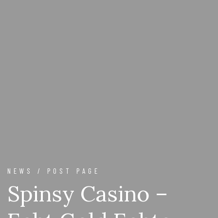
NEWS / POST PAGE
Spinsy Casino –