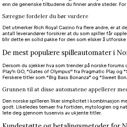
enn de generiske tilbudene du finner andre steder. For 
Særegne fordeler du bør vurdere
Det utmerker Rich Royal Casino fra flere andre, er at
antall leverandører forsikrer at du som spiller får opp
blir dette en solid pakke for den som elsker å utforske
De mest populære spilleautomater i No
Dersom du sjekker hva som trender på norske forums og
Play’n GO, “Gates of Olympus” fra Pragmatic Play og “S
Ferskere titler som “Big Bass Bonanza” og “Sweet Bonan
Grunnen til at disse automatene appellerer m
Den norske spilleren liker simplicitet i kombinasjon m
godt. Likeledes temaer fra fortiden, mytologien og nat
lete deg gjennom tusenvis av ukjente titler.
Kundestøtte og betalingsmetoder for 