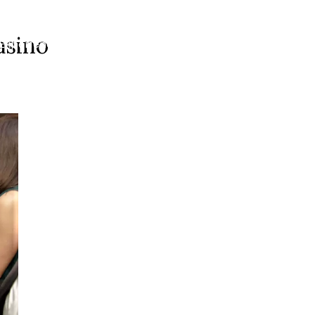
asino
Experiences
Dining
Blog
Contact