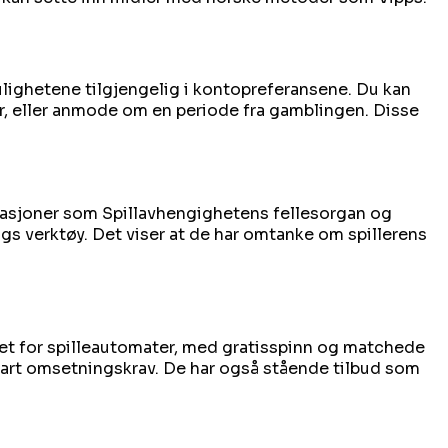
ulighetene tilgjengelig i kontopreferansene. Du kan
er, eller anmode om en periode fra gamblingen. Disse
nisasjoner som Spillavhengighetens fellesorgan og
ags verktøy. Det viser at de har omtanke om spillerens
get for spilleautomater, med gratisspinn og matchede
klart omsetningskrav. De har også stående tilbud som