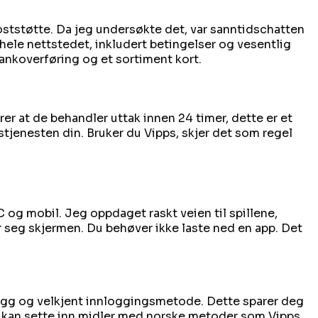
oststøtte. Da jeg undersøkte det, var sanntidschatten
hele nettstedet, inkludert betingelser og vesentlig
 bankoverføring og et sortiment kort.
rer at de behandler uttak innen 24 timer, dette er et
tjenesten din. Bruker du Vipps, skjer det som regel
PC og mobil. Jeg oppdaget raskt veien til spillene,
r seg skjermen. Du behøver ikke laste ned en app. Det
 trygg og velkjent innloggingsmetode. Dette sparer deg
du kan sette inn midler med norske metoder som Vipps.