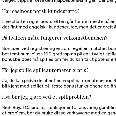
velger. Vipps er ofte den kjappeste løsningen, der pen
Har casinoet norsk kundestøtte?
Live chatten og e-poststøtten går for det meste på enge
det fint med engelsk i kundeservice, men det er greit å
På hvilken måte fungerer velkomstbonusen?
Bonusen ved registrering er som regel en matchet bon
bestemt sum, pluss 100 gratisspinn på en utvalgt spil
bonusbeløpet må spilles om før du kan ta ut potensiell
Får jeg spille spilleautomater gratis?
Ja, du kan prøve de aller fleste spilleautomatene hos 
bli kjent med spillet på, teste bonusfunksjonene og fin
Hva bør jeg gjøre ved et spillproblem?
Rich Royal Casino har funksjoner for ansvarlig gambling
et problem, bør du bruke disse verktøyene med en gan