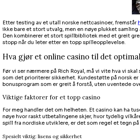
Etter testing av et utall norske nettcasinoer, fremstår
ikke bare et stort utvalg, men en nøye plukket samlin
Den kombinerer et stort spillbibliotek med et greit g
stopp når du leter etter en topp spilleopplevelse.
Hva gjør et online casino til det optimal
Før vi ser nærmere på Rich Royal, må vi vite hva vi ska
som det prioriterer sikkerhet. Kundestøtte på norsk er
bonusprogram som er greit å forstå, uten uventede overr
Viktige faktorer for et topp casino
For meg handler det om helheten. Et casino kan ha tusenv
nøye hvor raskt utbetalingene skjer, hvor tydelig vilkår
spill fra nordiske utviklere, er det som regel et tegn på 
Spesielt viktig: lisens og sikkerhet