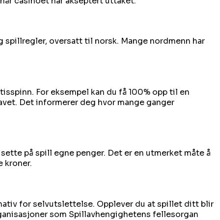
når casinoet har akseptert uttaket.
g spillregler, oversatt til norsk. Mange nordmenn har
isspinn. For eksempel kan du få 100% opp til en
kravet. Det informerer deg hvor mange ganger
 sette på spill egne penger. Det er en utmerket måte å
e kroner.
v for selvutslettelse. Opplever du at spillet ditt blir
rganisasjoner som Spillavhengighetens fellesorgan