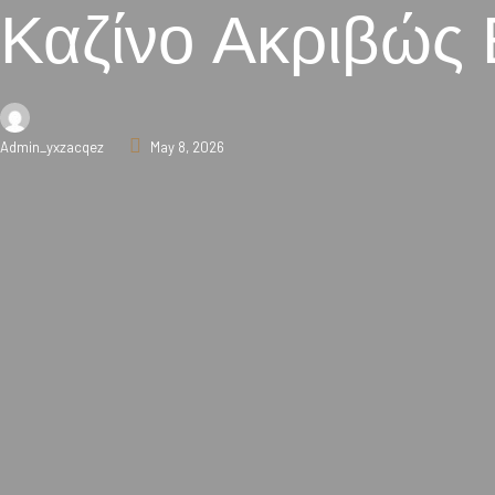
Καζίνο Ακριβώς
Admin_yxzacqez
May 8, 2026