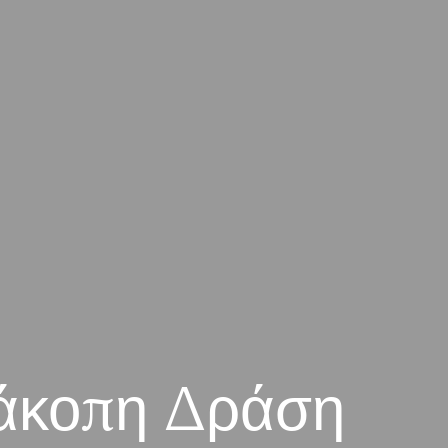
ιάκοπη Δράση