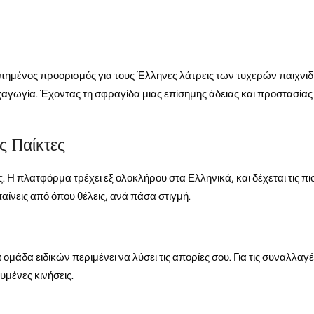
πημένος προορισμός για τους Έλληνες λάτρεις των τυχερών παιχνιδιώ
γωγία. Έχοντας τη σφραγίδα μιας επίσημης άδειας και προστασίας 
ς Παίκτες
Η πλατφόρμα τρέχει εξ ολοκλήρου στα Ελληνικά, και δέχεται τις π
παίνεις από όπου θέλεις, ανά πάσα στιγμή.
μάδα ειδικών περιμένει να λύσει τις απορίες σου. Για τις συναλλαγές
υμένες κινήσεις.