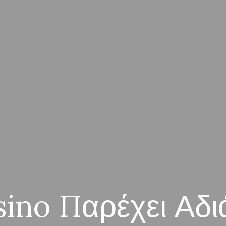
sino Παρέχει Αδ