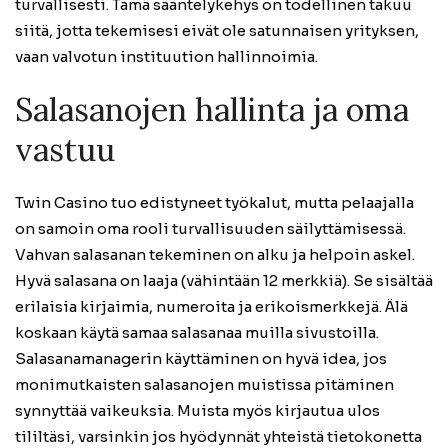
turvallisesti. Tämä sääntelykehys on todellinen takuu
siitä, jotta tekemisesi eivät ole satunnaisen yrityksen,
vaan valvotun instituution hallinnoimia.
Salasanojen hallinta ja oma
vastuu
Twin Casino tuo edistyneet työkalut, mutta pelaajalla
on samoin oma rooli turvallisuuden säilyttämisessä.
Vahvan salasanan tekeminen on alku ja helpoin askel.
Hyvä salasana on laaja (vähintään 12 merkkiä). Se sisältää
erilaisia kirjaimia, numeroita ja erikoismerkkejä. Älä
koskaan käytä samaa salasanaa muilla sivustoilla.
Salasanamanagerin käyttäminen on hyvä idea, jos
monimutkaisten salasanojen muistissa pitäminen
synnyttää vaikeuksia. Muista myös kirjautua ulos
tililtäsi, varsinkin jos hyödynnät yhteistä tietokonetta