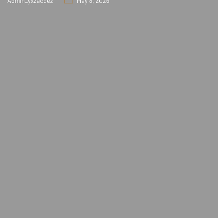
Admin_yxzacqez
May 8, 2026