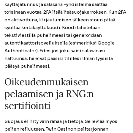
käyttäjätunnus ja salasana -yhdistelmä saattaa
toisinaan vuotaa. 2FA lisää lisäsuojakerroksen. Kun 2FA
on aktivoituna, kirjautumisen jälkeen sinun pitää
syöttää kertakäyttökoodi. Koodi lähetetään
tekstiviestillä puhelimeesi tai generoidaan
autentikaattorisovelluksella (esimerkiksi Google
Authenticator). Edes jos joku saisi salasanasi
haltuunsa, he eivät pääsisi tilillesi ilman fyysistä
pääsyä puhelimeesi.
Oikeudenmukaisen
pelaamisen ja RNG:n
sertifiointi
Suojaus ei liity vain rahaa ja tietoja. Se leviää myös
pelien reiluuteen. Twin Casinon pelitarjonnan