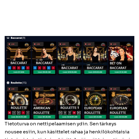
Tietoturva on nettipelaamisen ydin. Sen tärkeys
nousee esiin, kun käsittelet rahaa ja henkilökohtaisia