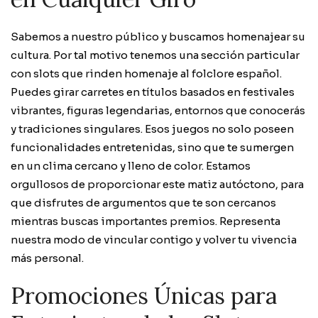
Sabemos a nuestro público y buscamos homenajear su
cultura. Por tal motivo tenemos una sección particular
con slots que rinden homenaje al folclore español.
Puedes girar carretes en títulos basados en festivales
vibrantes, figuras legendarias, entornos que conocerás
y tradiciones singulares. Esos juegos no solo poseen
funcionalidades entretenidas, sino que te sumergen
en un clima cercano y lleno de color. Estamos
orgullosos de proporcionar este matiz autóctono, para
que disfrutes de argumentos que te son cercanos
mientras buscas importantes premios. Representa
nuestra modo de vincular contigo y volver tu vivencia
más personal.
Promociones Únicas para