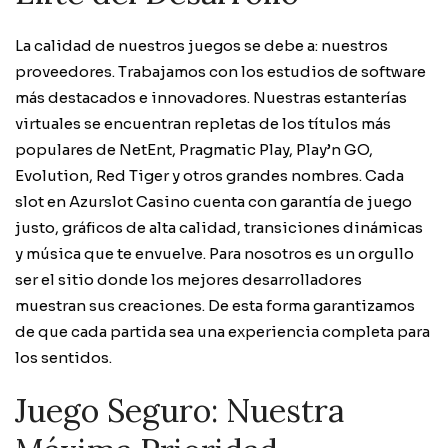
La calidad de nuestros juegos se debe a: nuestros
proveedores. Trabajamos con los estudios de software
más destacados e innovadores. Nuestras estanterías
virtuales se encuentran repletas de los títulos más
populares de NetEnt, Pragmatic Play, Play’n GO,
Evolution, Red Tiger y otros grandes nombres. Cada
slot en Azurslot Casino cuenta con garantía de juego
justo, gráficos de alta calidad, transiciones dinámicas
y música que te envuelve. Para nosotros es un orgullo
ser el sitio donde los mejores desarrolladores
muestran sus creaciones. De esta forma garantizamos
de que cada partida sea una experiencia completa para
los sentidos.
Juego Seguro: Nuestra