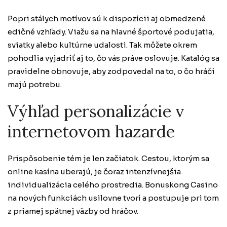
Popri stálych motívov sú k dispozícii aj obmedzené
edičné vzhľady. Viažu sa na hlavné športové podujatia,
sviatky alebo kultúrne udalosti. Tak môžete okrem
pohodlia vyjadriť aj to, čo vás práve oslovuje. Katalóg sa
pravidelne obnovuje, aby zodpovedal na to, o čo hráči
majú potrebu.
Výhľad personalizácie v
internetovom hazarde
Prispôsobenie tém je len začiatok. Cestou, ktorým sa
online kasína uberajú, je čoraz intenzívnejšia
individualizácia celého prostredia. Bonuskong Casino
na nových funkciách usilovne tvorí a postupuje pri tom
z priamej spätnej väzby od hráčov.