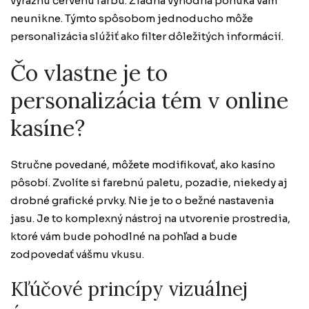
výraznú červenú farbu. Žiadna výhodná ponuka vám
neunikne. Týmto spôsobom jednoducho môže
personalizácia slúžiť ako filter dôležitých informácií.
Čo vlastne je to
personalizácia tém v online
kasíne?
Stručne povedané, môžete modifikovať, ako kasíno
pôsobí. Zvolíte si farebnú paletu, pozadie, niekedy aj
drobné grafické prvky. Nie je to o bežné nastavenia
jasu. Je to komplexný nástroj na utvorenie prostredia,
ktoré vám bude pohodlné na pohľad a bude
zodpovedať vášmu vkusu.
Kľúčové princípy vizuálnej