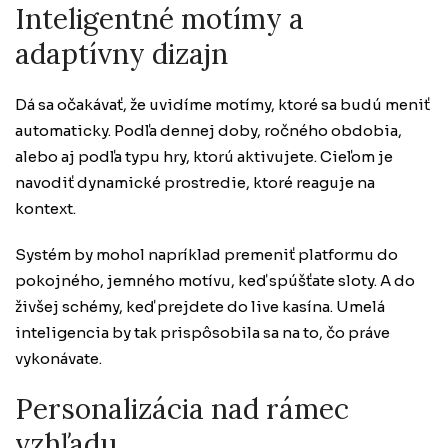
Inteligentné motímy a
adaptívny dizajn
Dá sa očakávať, že uvidíme motímy, ktoré sa budú meniť
automaticky. Podľa dennej doby, ročného obdobia,
alebo aj podľa typu hry, ktorú aktivujete. Cieľom je
navodiť dynamické prostredie, ktoré reaguje na
kontext.
Systém by mohol napríklad premeniť platformu do
pokojného, jemného motívu, keď spúšťate sloty. A do
živšej schémy, keď prejdete do live kasína. Umelá
inteligencia by tak prispôsobila sa na to, čo práve
vykonávate.
Personalizácia nad rámec
vzhľadu