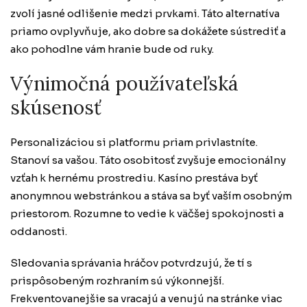
zvolí jasné odlišenie medzi prvkami. Táto alternatíva
priamo ovplyvňuje, ako dobre sa dokážete sústrediť a
ako pohodlne vám hranie bude od ruky.
Výnimočná používateľská
skúsenosť
Personalizáciou si platformu priam privlastníte.
Stanoví sa vašou. Táto osobitosť zvyšuje emocionálny
vzťah k hernému prostrediu. Kasíno prestáva byť
anonymnou webstránkou a stáva sa byť vaším osobným
priestorom. Rozumne to vedie k väčšej spokojnosti a
oddanosti.
Sledovania správania hráčov potvrdzujú, že tí s
prispôsobeným rozhraním sú výkonnejší.
Frekventovanejšie sa vracajú a venujú na stránke viac