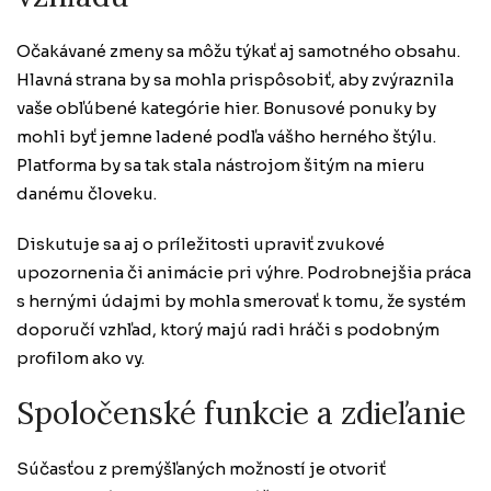
Očakávané zmeny sa môžu týkať aj samotného obsahu.
Hlavná strana by sa mohla prispôsobiť, aby zvýraznila
vaše obľúbené kategórie hier. Bonusové ponuky by
mohli byť jemne ladené podľa vášho herného štýlu.
Platforma by sa tak stala nástrojom šitým na mieru
danému človeku.
Diskutuje sa aj o príležitosti upraviť zvukové
upozornenia či animácie pri výhre. Podrobnejšia práca
s hernými údajmi by mohla smerovať k tomu, že systém
doporučí vzhľad, ktorý majú radi hráči s podobným
profilom ako vy.
Spoločenské funkcie a zdieľanie
Súčasťou z premýšľaných možností je otvoriť