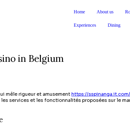
Home
About us
R
Experiences
Dining
ino in Belgium
qui mêle rigueur et amusement
https://sspinanga.it.com/
ur, les services et les fonctionnalités proposées sur le
e