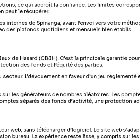
ctions, ce qui accroît la confiance. Les limites corre
n peut le récupérer.
ôles internes de Spinanga, avant l’envoi vers votre mét
avec des plafonds quotidiens et mensuels bien établis.
eux de Hasard (CBJH). C’est la principale garantie pour
otection des fonds et l’équité des parties.
secteur. L’dévouement en faveur d’un jeu réglementé et 
es sur les générateurs de nombres aléatoires. Les compt
mptes séparés des fonds d’activité, une protection add
ateur web, sans télécharger d’logiciel. Le site web s’ad
ion bureau. La expérience reste lisse, y compris sur les 