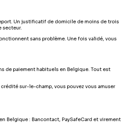
ort. Un justificatif de domicile de moins de trois
e secteur.
nctionnent sans problème. Une fois validé, vous
ens de paiement habituels en Belgique. Tout est
est crédité sur-le-champ, vous pouvez vous amuser
 en Belgique : Bancontact, PaySafeCard et virement