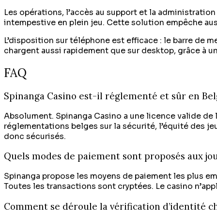
Les opérations, l’accès au support et la administratio
intempestive en plein jeu. Cette solution empêche aus
L’disposition sur téléphone est efficace : le barre de m
chargent aussi rapidement que sur desktop, grâce à 
FAQ
Spinanga Casino est-il réglementé et sûr en Bel
Absolument. Spinanga Casino a une licence valide de 
réglementations belges sur la sécurité, l’équité des j
donc sécurisés.
Quels modes de paiement sont proposés aux jou
Spinanga propose les moyens de paiement les plus emp
Toutes les transactions sont cryptées. Le casino n’appl
Comment se déroule la vérification d’identité c