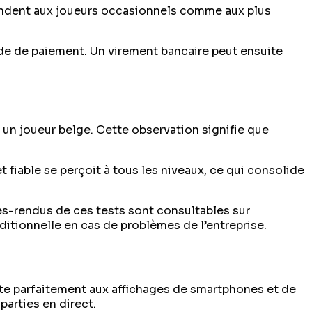
spondent aux joueurs occasionnels comme aux plus
hode de paiement. Un virement bancaire peut ensuite
 un joueur belge. Cette observation signifie que
fiable se perçoit à tous les niveaux, ce qui consolide
es-rendus de ces tests sont consultables sur
itionnelle en cas de problèmes de l’entreprise.
apte parfaitement aux affichages de smartphones et de
parties en direct.