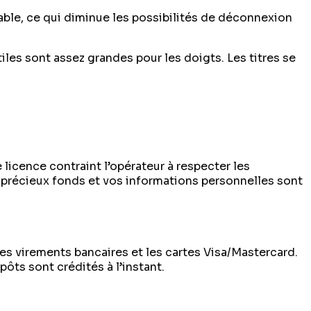
able, ce qui diminue les possibilités de déconnexion
tiles sont assez grandes pour les doigts. Les titres se
icence contraint l’opérateur à respecter les
os précieux fonds et vos informations personnelles sont
 virements bancaires et les cartes Visa/Mastercard.
ôts sont crédités à l’instant.