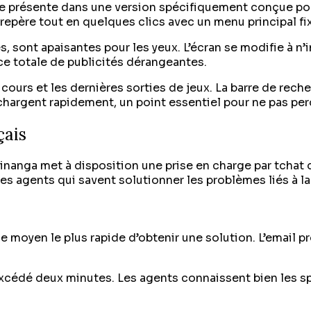
e se présente dans une version spécifiquement conçue pou
 repère tout en quelques clics avec un menu principal fi
, sont apaisantes pour les yeux. L’écran se modifie à n
nce totale de publicités dérangeantes.
n cours et les dernières sorties de jeux. La barre de rec
chargent rapidement, un point essentiel pour ne pas perd
çais
inanga met à disposition une prise en charge par tchat 
es agents qui savent solutionner les problèmes liés à l
 le moyen le plus rapide d’obtenir une solution. L’email
s excédé deux minutes. Les agents connaissent bien les s