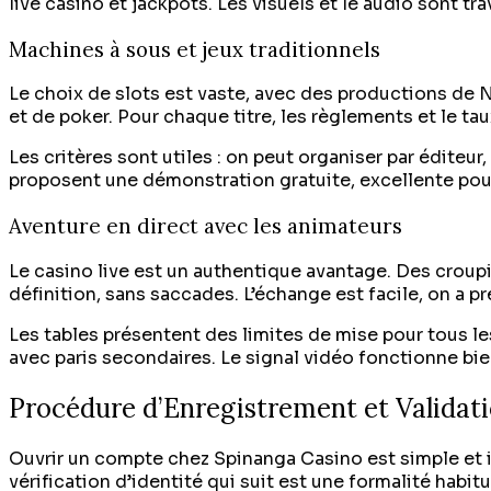
live casino et jackpots. Les visuels et le audio sont tra
Machines à sous et jeux traditionnels
Le choix de slots est vaste, avec des productions de N
et de poker. Pour chaque titre, les règlements et le t
Les critères sont utiles : on peut organiser par édite
proposent une démonstration gratuite, excellente pour
Aventure en direct avec les animateurs
Le casino live est un authentique avantage. Des croupi
définition, sans saccades. L’échange est facile, on a p
Les tables présentent des limites de mise pour tous le
avec paris secondaires. Le signal vidéo fonctionne bi
Procédure d’Enregistrement et Validat
Ouvrir un compte chez Spinanga Casino est simple et i
vérification d’identité qui suit est une formalité habit