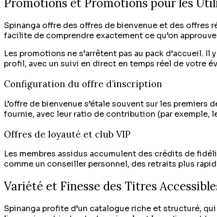
Promotions et Promotions pour les Util
Spinanga offre des offres de bienvenue et des offres 
facilite de comprendre exactement ce qu’on approuve.
Les promotions ne s’arrêtent pas au pack d’accueil. Il
profil, avec un suivi en direct en temps réel de votre év
Configuration du offre d’inscription
L’offre de bienvenue s’étale souvent sur les premiers dé
fournie, avec leur ratio de contribution (par exemple,
Offres de loyauté et club VIP
Les membres assidus accumulent des crédits de fidélit
comme un conseiller personnel, des retraits plus rapid
Variété et Finesse des Titres Accessible
Spinanga profite d’un catalogue riche et structuré, qu