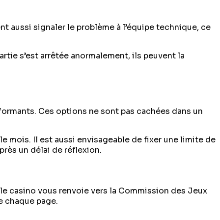
nt aussi signaler le problème à l’équipe technique, ce
rtie s’est arrêtée anormalement, ils peuvent la
rformants. Ces options ne sont pas cachées dans un
 mois. Il est aussi envisageable de fixer une limite de
rès un délai de réflexion.
, le casino vous renvoie vers la Commission des Jeux
de chaque page.