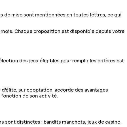
es de mise sont mentionnées en toutes lettres, ce qui
ournois. Chaque proposition est disponible depuis votre
lection des jeux éligibles pour remplir les critères est
d’élite, sur cooptation, accorde des avantages
 fonction de son activité.
ns sont distinctes : bandits manchots, jeux de casino,