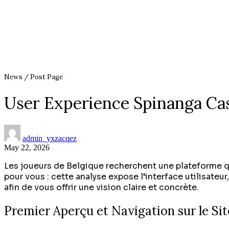
News / Post Page
User Experience Spinanga Cas
admin_yxzacqez
May 22, 2026
Les joueurs de Belgique recherchent une plateforme 
pour vous : cette analyse expose l’interface utilisate
afin de vous offrir une vision claire et concrète.
Premier Aperçu et Navigation sur le Sit