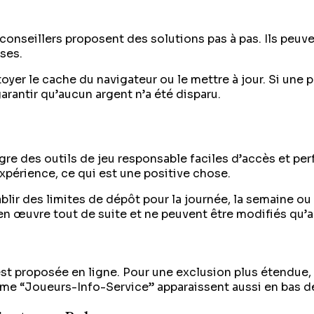
conseillers proposent des solutions pas à pas. Ils peuve
ses.
er le cache du navigateur ou le mettre à jour. Si une pa
garantir qu’aucun argent n’a été disparu.
re des outils de jeu responsable faciles d’accès et pe
périence, ce qui est une positive chose.
r des limites de dépôt pour la journée, la semaine ou le
 œuvre tout de suite et ne peuvent être modifiés qu’ap
est proposée en ligne. Pour une exclusion plus étendue
mme “Joueurs-Info-Service” apparaissent aussi en bas 