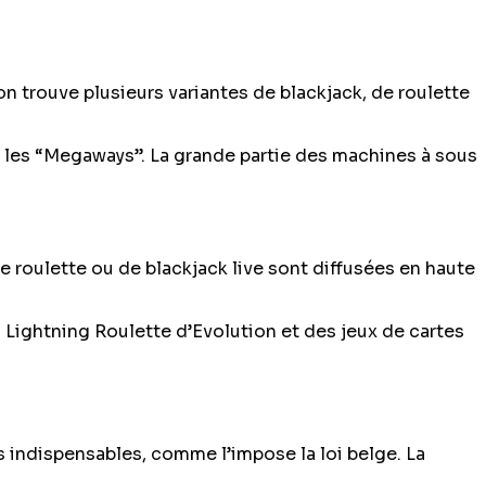
on trouve plusieurs variantes de blackjack, de roulette
me les “Megaways”. La grande partie des machines à sous
e roulette ou de blackjack live sont diffusées en haute
u Lightning Roulette d’Evolution et des jeux de cartes
 indispensables, comme l’impose la loi belge. La