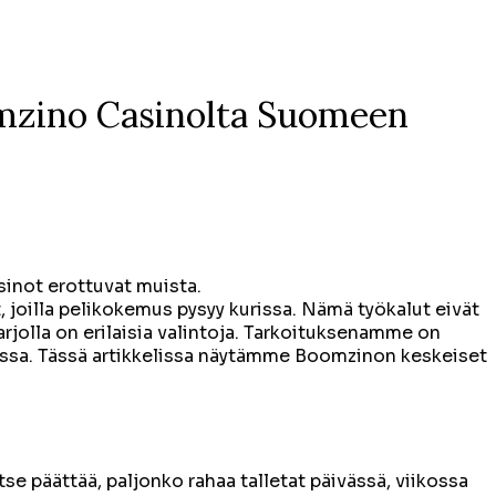
oomzino Casinolta Suomeen
sinot erottuvat muista.
, joilla pelikokemus pysyy kurissa. Nämä työkalut eivät
arjolla on erilaisia valintoja. Tarkoituksenamme on
inossa. Tässä artikkelissa näytämme Boomzinon keskeiset
e päättää, paljonko rahaa talletat päivässä, viikossa