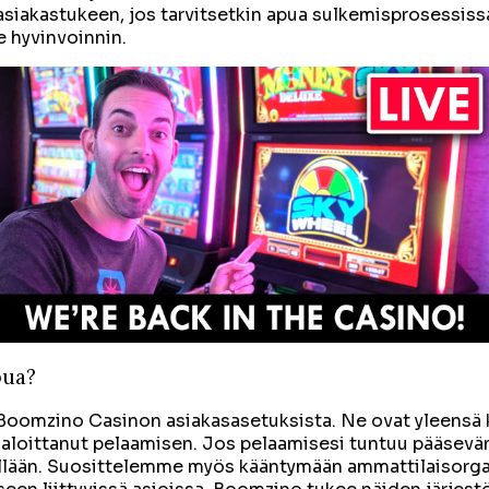
siakastukeen, jos tarvitsetkin apua sulkemisprosessissa
 hyvinvoinnin.
pua?
t Boomzino Casinon asiakasasetuksista. Ne ovat yleensä
t aloittanut pelaamisen. Jos pelaamisesi tuntuu pääsevän 
llään. Suosittelemme myös kääntymään ammattilaisorgani