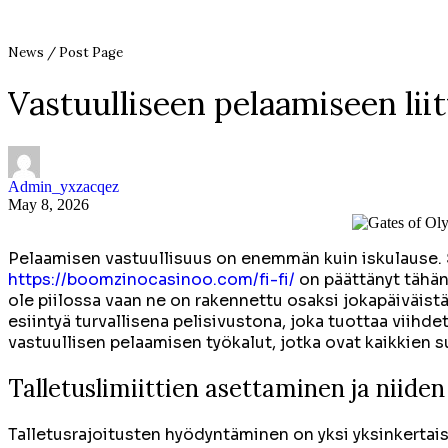
News / Post Page
Vastuulliseen pelaamiseen lii
Admin_yxzacqez
May 8, 2026
Pelaamisen vastuullisuus on enemmän kuin iskulause. S
https://boomzinocasinoo.com/fi-fi/
on päättänyt tähän 
ole piilossa vaan ne on rakennettu osaksi jokapäiväistä
esiintyä turvallisena pelisivustona, joka tuottaa viihd
vastuullisen pelaamisen työkalut, jotka ovat kaikkien 
Talletuslimiittien asettaminen ja niiden
Talletusrajoitusten hyödyntäminen on yksi yksinkertaisi