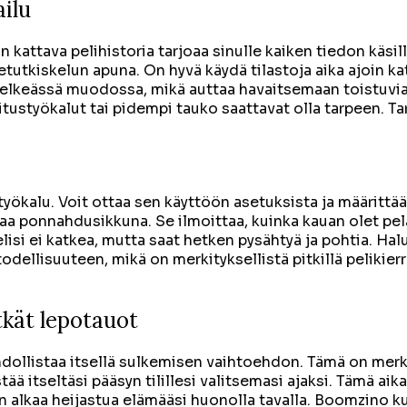
ailu
ttava pelihistoria tarjoaa sinulle kaiken tiedon käsillä
etutkiskelun apuna. On hyvä käydä tilastoja aika ajoin ka
selkeässä muodossa, mikä auttaa havaitsemaan toistuvia 
itustyökalut tai pidempi tauko saattavat olla tarpeen. Tar
kalu. Voit ottaa sen käyttöön asetuksista ja määrittää,
taa ponnahdusikkuna. Se ilmoittaa, kuinka kauan olet pel
lisi ei katkea, mutta saat hetken pysähtyä ja pohtia. Hal
odellisuuteen, mikä on merkityksellistä pitkillä pelikier
itkät lepotauot
listaa itsellä sulkemisen vaihtoehdon. Tämä on merkittä
stää itseltäsi pääsyn tilillesi valitsemasi ajaksi. Tämä aika
 alkaa heijastua elämääsi huonolla tavalla. Boomzino kun