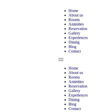
Home
About us
Rooms
Aminities
Reservation
Gallery
Experiences
Dining
Blog
Contact
Home
About us
Rooms
Aminities
Reservation
Gallery
Experiences
Dining
Blog
Contact