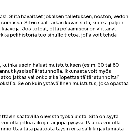
si. Siitä havaitset jokaisen talletuksen, noston, vedon
tsomassa. Siten saat tarkan kuvan siitä, kuinka paljon
kaavoja. Jos toteat, että pelaamisesi on ylittänyt
kka pelihistoria tuo sinulle tietoa, jolla voit tehdä
 kuinka usein haluat muistutuksen (esim. 30 tai 60
annut kyseisellä istunnolla. Ikkunasta voit myös
uatko jatkaa vai onko aika lopettaa tältä istunnolta?
roksilla. Se on kuin ystävällinen muistutus, joka opastaa
vin saatavilla olevista työkaluista. Sitä on syytä
 voi olla pitkiä aikoja tai jopa pysyvä. Päätös voi olla
nioittaa tätä päätöstä täysin eikä salli kirjautumista