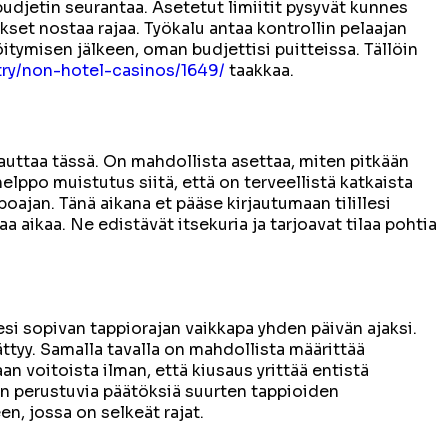
 budjetin seurantaa. Asetetut limiitit pysyvät kunnes
kset nostaa rajaa. Työkalu antaa kontrollin pelaajan
röitymisen jälkeen, oman budjettisi puitteissa. Tällöin
try/non-hotel-casinos/1649/
taakkaa.
auttaa tässä. On mahdollista asettaa, miten pitkään
elppo muistutus siitä, että on terveellistä katkaista
oajan. Tänä aikana et pääse kirjautumaan tilillesi
aikaa. Ne edistävät itsekuria ja tarjoavat tilaa pohtia
esi sopivan tappiorajan vaikkapa yhden päivän ajaksi.
ättyy. Samalla tavalla on mahdollista määrittää
n voitoista ilman, että kiusaus yrittää entistä
in perustuvia päätöksiä suurten tappioiden
n, jossa on selkeät rajat.