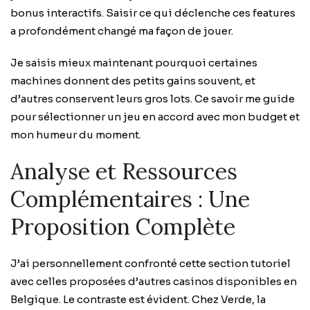
bonus interactifs. Saisir ce qui déclenche ces features
a profondément changé ma façon de jouer.
Je saisis mieux maintenant pourquoi certaines
machines donnent des petits gains souvent, et
d’autres conservent leurs gros lots. Ce savoir me guide
pour sélectionner un jeu en accord avec mon budget et
mon humeur du moment.
Analyse et Ressources
Complémentaires : Une
Proposition Complète
J’ai personnellement confronté cette section tutoriel
avec celles proposées d’autres casinos disponibles en
Belgique. Le contraste est évident. Chez Verde, la