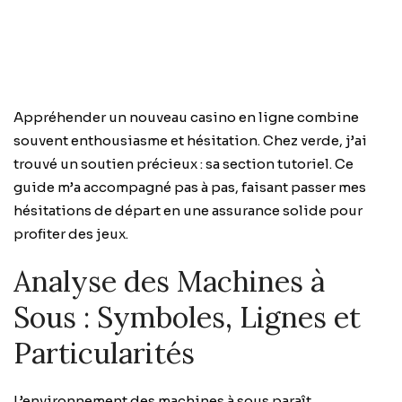
Appréhender un nouveau casino en ligne combine
souvent enthousiasme et hésitation. Chez
verde
, j’ai
trouvé un soutien précieux : sa section tutoriel. Ce
guide m’a accompagné pas à pas, faisant passer mes
hésitations de départ en une assurance solide pour
profiter des jeux.
Analyse des Machines à
Sous : Symboles, Lignes et
Particularités
L’environnement des machines à sous paraît