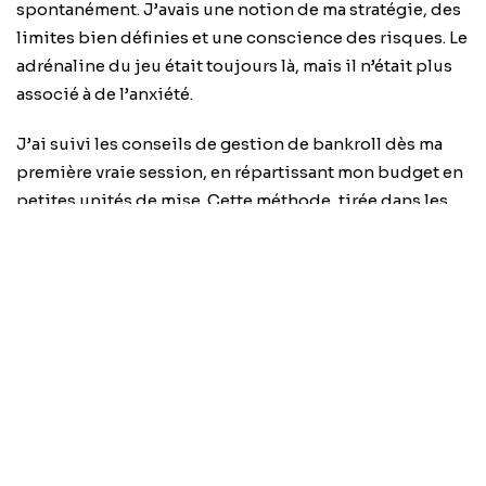
spontanément. J’avais une notion de ma stratégie, des
limites bien définies et une conscience des risques. Le
adrénaline du jeu était toujours là, mais il n’était plus
associé à de l’anxiété.
J’ai suivi les conseils de gestion de bankroll dès ma
première vraie session, en répartissant mon budget en
petites unités de mise. Cette méthode, tirée dans les
tutoriels, m’a permis de étendre le plaisir et de
conserver le contrôle sur mon jeu.
Maîtriser les Méthodes :
Par-Delà du Hasard et des
Sentiments
Cette section m’a vraiment ouvert les yeux. Elle ne se