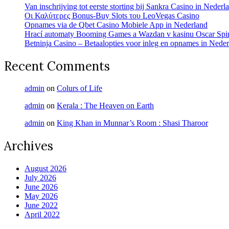
Van inschrijving tot eerste storting bij Sankra Casino in Nederl
Οι Καλύτερες Bonus-Buy Slots του LeoVegas Casino
Opnames via de Qbet Casino Mobiele App in Nederland
Hrací automaty Booming Games a Wazdan v kasinu Oscar Spi
Betninja Casino – Betaalopties voor inleg en opnames in Nede
Recent Comments
admin
on
Colurs of Life
admin
on
Kerala : The Heaven on Earth
admin
on
King Khan in Munnar’s Room : Shasi Tharoor
Archives
August 2026
July 2026
June 2026
May 2026
June 2022
April 2022