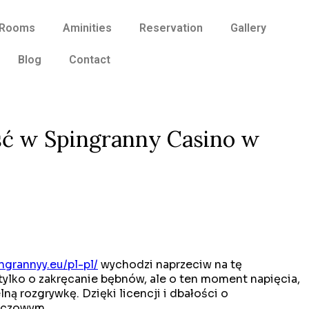
Rooms
Aminities
Reservation
Gallery
Blog
Contact
ść w Spingranny Casino w
ingrannyy.eu/pl-pl/
wychodzi naprzeciw na tę
 tylko o zakręcanie bębnów, ale o ten moment napięcia,
ną rozgrywkę. Dzięki licencji i dbałości o
luczowym.