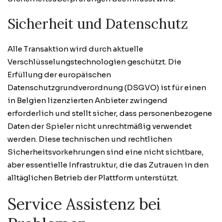
Sicherheit und Datenschutz
Alle Transaktion wird durch aktuelle
Verschlüsselungstechnologien geschützt. Die
Erfüllung der europäischen
Datenschutzgrundverordnung (DSGVO) ist für einen
in Belgien lizenzierten Anbieter zwingend
erforderlich und stellt sicher, dass personenbezogene
Daten der Spieler nicht unrechtmäßig verwendet
werden. Diese technischen und rechtlichen
Sicherheitsvorkehrungen sind eine nicht sichtbare,
aber essentielle Infrastruktur, die das Zutrauen in den
alltäglichen Betrieb der Plattform unterstützt.
Service Assistenz bei