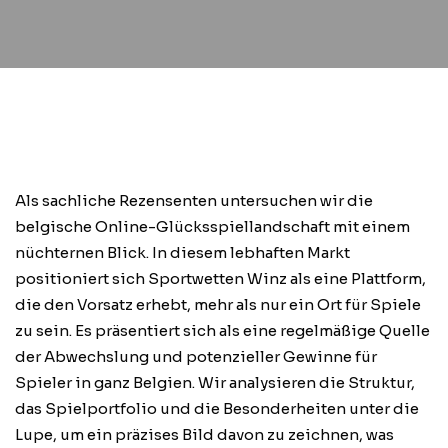
Als sachliche Rezensenten untersuchen wir die
belgische Online-Glücksspiellandschaft mit einem
nüchternen Blick. In diesem lebhaften Markt
positioniert sich
Sportwetten Winz
als eine Plattform,
die den Vorsatz erhebt, mehr als nur ein Ort für Spiele
zu sein. Es präsentiert sich als eine regelmäßige Quelle
der Abwechslung und potenzieller Gewinne für
Spieler in ganz Belgien. Wir analysieren die Struktur,
das Spielportfolio und die Besonderheiten unter die
Lupe, um ein präzises Bild davon zu zeichnen, was