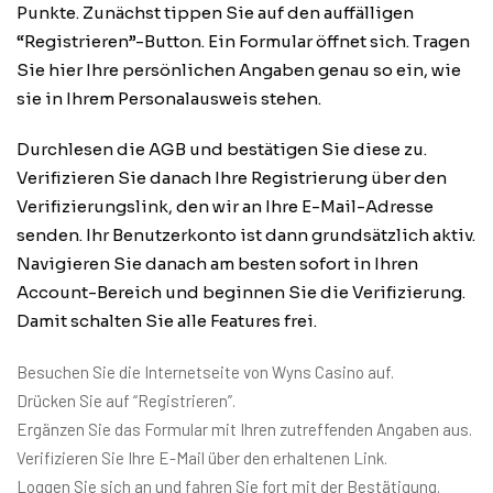
Punkte. Zunächst tippen Sie auf den auffälligen
“Registrieren”-Button. Ein Formular öffnet sich. Tragen
Sie hier Ihre persönlichen Angaben genau so ein, wie
sie in Ihrem Personalausweis stehen.
Durchlesen die AGB und bestätigen Sie diese zu.
Verifizieren Sie danach Ihre Registrierung über den
Verifizierungslink, den wir an Ihre E-Mail-Adresse
senden. Ihr Benutzerkonto ist dann grundsätzlich aktiv.
Navigieren Sie danach am besten sofort in Ihren
Account-Bereich und beginnen Sie die Verifizierung.
Damit schalten Sie alle Features frei.
Besuchen Sie die Internetseite von Wyns Casino auf.
Drücken Sie auf “Registrieren”.
Ergänzen Sie das Formular mit Ihren zutreffenden Angaben aus.
Verifizieren Sie Ihre E-Mail über den erhaltenen Link.
Loggen Sie sich an und fahren Sie fort mit der Bestätigung.