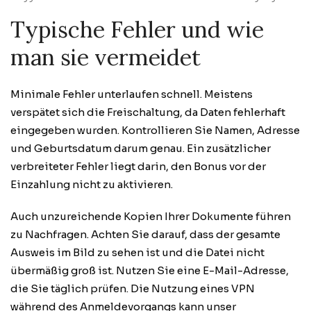
Typische Fehler und wie
man sie vermeidet
Minimale Fehler unterlaufen schnell. Meistens
verspätet sich die Freischaltung, da Daten fehlerhaft
eingegeben wurden. Kontrollieren Sie Namen, Adresse
und Geburtsdatum darum genau. Ein zusätzlicher
verbreiteter Fehler liegt darin, den Bonus vor der
Einzahlung nicht zu aktivieren.
Auch unzureichende Kopien Ihrer Dokumente führen
zu Nachfragen. Achten Sie darauf, dass der gesamte
Ausweis im Bild zu sehen ist und die Datei nicht
übermäßig groß ist. Nutzen Sie eine E-Mail-Adresse,
die Sie täglich prüfen. Die Nutzung eines VPN
während des Anmeldevorgangs kann unser