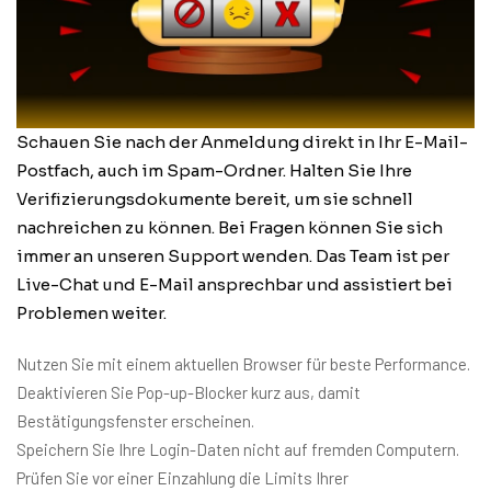
Schauen Sie nach der Anmeldung direkt in Ihr E-Mail-
Postfach, auch im Spam-Ordner. Halten Sie Ihre
Verifizierungsdokumente bereit, um sie schnell
nachreichen zu können. Bei Fragen können Sie sich
immer an unseren Support wenden. Das Team ist per
Live-Chat und E-Mail ansprechbar und assistiert bei
Problemen weiter.
Nutzen Sie mit einem aktuellen Browser für beste Performance.
Deaktivieren Sie Pop-up-Blocker kurz aus, damit
Bestätigungsfenster erscheinen.
Speichern Sie Ihre Login-Daten nicht auf fremden Computern.
Prüfen Sie vor einer Einzahlung die Limits Ihrer