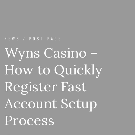
NEWS / POST PAGE
Wyns Casino –
How to Quickly
Register Fast
Account Setup
Process