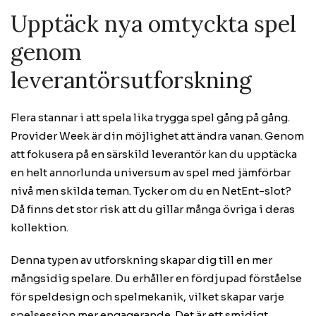
Upptäck nya omtyckta spel
genom
leverantörsutforskning
Flera stannar i att spela lika trygga spel gång på gång.
Provider Week är din möjlighet att ändra vanan. Genom
att fokusera på en särskild leverantör kan du upptäcka
en helt annorlunda universum av spel med jämförbar
nivå men skilda teman. Tycker om du en NetEnt-slot?
Då finns det stor risk att du gillar många övriga i deras
kollektion.
Denna typen av utforskning skapar dig till en mer
mångsidig spelare. Du erhåller en fördjupad förståelse
för speldesign och spelmekanik, vilket skapar varje
spelsession mer engagerande. Det är ett smidigt