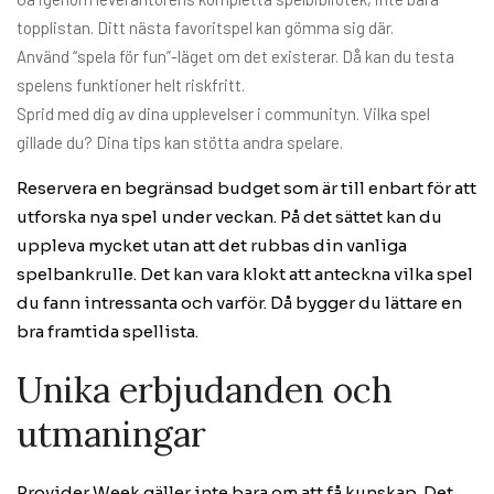
topplistan. Ditt nästa favoritspel kan gömma sig där.
Använd “spela för fun”-läget om det existerar. Då kan du testa
spelens funktioner helt riskfritt.
Sprid med dig av dina upplevelser i communityn. Vilka spel
gillade du? Dina tips kan stötta andra spelare.
Reservera en begränsad budget som är till enbart för att
utforska nya spel under veckan. På det sättet kan du
uppleva mycket utan att det rubbas din vanliga
spelbankrulle. Det kan vara klokt att anteckna vilka spel
du fann intressanta och varför. Då bygger du lättare en
bra framtida spellista.
Unika erbjudanden och
utmaningar
Provider Week gäller inte bara om att få kunskap. Det