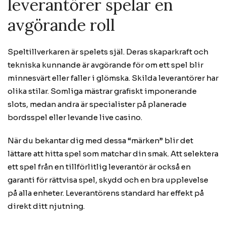
leverantörer spelar en
avgörande roll
Speltillverkaren är spelets själ. Deras skaparkraft och
tekniska kunnande är avgörande för om ett spel blir
minnesvärt eller faller i glömska. Skilda leverantörer har
olika stilar. Somliga mästrar grafiskt imponerande
slots, medan andra är specialister på planerade
bordsspel eller levande live casino.
När du bekantar dig med dessa “märken” blir det
lättare att hitta spel som matchar din smak. Att selektera
ett spel från en tillförlitlig leverantör är också en
garanti för rättvisa spel, skydd och en bra upplevelse
på alla enheter. Leverantörens standard har effekt på
direkt ditt njutning.