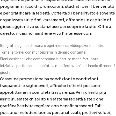
programma ricco di promozioni, studiati per il benvenuto
e per gratificare la fedeltà. L’offerta di benarrivato è sovente
organizzata sui primi versamenti, offrendo un capitale di
gioco aggiuntivo sostanzioso per scoprire la sito. Oltre a
questo, il casinò mantiene vivo l’interesse con:
Giri gratis ogni settimana o ogni mese su videopoker indicate.
Tornei e tornei con montepremi in denaro contante.
Piani cashback che compensano le partite meno fortunate.
Iniziative particolari associate a manifestazioni o al lancio di recenti
giochi.
Ciascuna promozione ha condizioni e condizioni
trasparenti e ragionevoli, affinché i clienti possano
approfittarne in completa trasparenza. Per i clienti più
assidui, esiste di solito un sistema fedeltà a step che
gratifica l’attività regolare con benefit crescenti. Tali
possono includere bonus personalizzati, prelievi veloci,