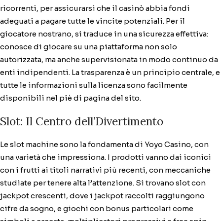
ricorrenti, per assicurarsi che il casinò abbia fondi
adeguati a pagare tutte le vincite potenziali. Per il
giocatore nostrano, si traduce in una sicurezza effettiva:
conosce di giocare su una piattaforma non solo
autorizzata, ma anche supervisionata in modo continuo da
enti indipendenti. La trasparenza è un principio centrale, e
tutte le informazioni sulla licenza sono facilmente
disponibili nel piè di pagina del sito.
Slot: Il Centro dell’Divertimento
Le slot machine sono la fondamenta di Yoyo Casino, con
una varietà che impressiona. I prodotti vanno dai iconici
con i frutti ai titoli narrativi più recenti, con meccaniche
studiate per tenere alta l’attenzione. Si trovano slot con
jackpot crescenti, dove i jackpot raccolti raggiungono
cifre da sogno, e giochi con bonus particolari come