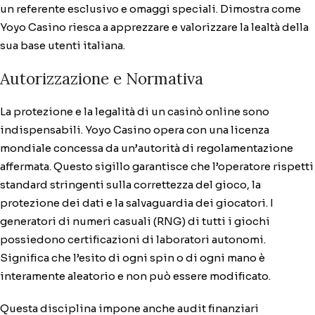
un referente esclusivo e omaggi speciali. Dimostra come
Yoyo Casino riesca a apprezzare e valorizzare la lealtà della
sua base utenti italiana.
Autorizzazione e Normativa
La protezione e la legalità di un casinò online sono
indispensabili. Yoyo Casino opera con una licenza
mondiale concessa da un’autorità di regolamentazione
affermata. Questo sigillo garantisce che l’operatore rispetti
standard stringenti sulla correttezza del gioco, la
protezione dei dati e la salvaguardia dei giocatori. I
generatori di numeri casuali (RNG) di tutti i giochi
possiedono certificazioni di laboratori autonomi.
Significa che l’esito di ogni spin o di ogni mano è
interamente aleatorio e non può essere modificato.
Questa disciplina impone anche audit finanziari