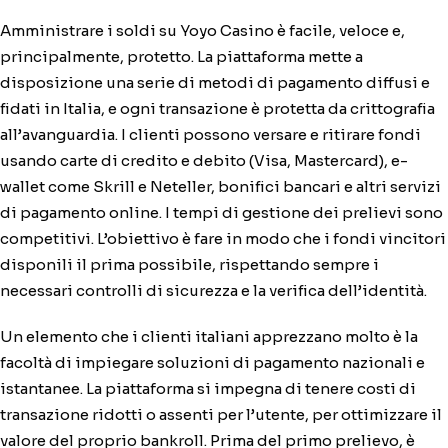
Amministrare i soldi su Yoyo Casino è facile, veloce e,
principalmente, protetto. La piattaforma mette a
disposizione una serie di metodi di pagamento diffusi e
fidati in Italia, e ogni transazione è protetta da crittografia
all’avanguardia. I clienti possono versare e ritirare fondi
usando carte di credito e debito (Visa, Mastercard), e-
wallet come Skrill e Neteller, bonifici bancari e altri servizi
di pagamento online. I tempi di gestione dei prelievi sono
competitivi. L’obiettivo è fare in modo che i fondi vincitori
disponili il prima possibile, rispettando sempre i
necessari controlli di sicurezza e la verifica dell’identità.
Un elemento che i clienti italiani apprezzano molto è la
facoltà di impiegare soluzioni di pagamento nazionali e
istantanee. La piattaforma si impegna di tenere costi di
transazione ridotti o assenti per l’utente, per ottimizzare il
valore del proprio bankroll. Prima del primo prelievo, è