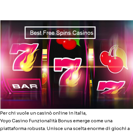
Per chi vuole un casinò online in Italia,
Yoyo Casino Funzionalità Bonus
emerge come una
piattaforma robusta. Unisce una scelta enorme di giochi a